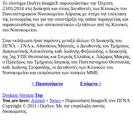
Το σύστημα OraSys ImaginX παρουσιάστηκε την Πέμπτη
23/01/2014 στη Διοίκηση και στους Διευθυντές των Κλινικών του
Πανεπιστημιακού Νοσοκομείου Λάρισας με στόχο την επέκταση
της λειτουργίας του για την υποστήριξη της online παραγγελίας και
παρακολούθησης των απεικονιστικών εξετάσεων από τις Κλινικές
του Νοσοκομείου.
Στην εκδήλωση ήταν παρόντες μεταξύ άλλων: Ο Διοικητής του
ΠΓΝΛ – ΓΝΛ κ. Αθανάσιος Μητσιός, ο Διευθυντής του Τμήματος
Διαγνωστικής Απεικόνισης καθ. Ιωάννης Φεζουλίδης, ο Διοικητής
της 5ης ΥΠΕ Θεσσαλίας και Στερεάς Ελλάδας κ. Λάζαρος Μακρής,
ο Πρόεδρος του Τμήματος Ιατρικής του Πανεπιστημίου Θεσσαλίας
καθ. Ιωάννης Στεφανίδης, οι Διευθυντές των Κλινικών του
Νοσοκομείου και εκπρόσωποι των τοπικών ΜΜΕ.
< Προηγούμενο
Επόμενο >
Desktop Version
Top
You are here:
Αρχική
»
News
»
Παρουσίαση ImaginX στο ΠΓΝΛ
Copyright © 2011 | OraSys. Με την επιφύλαξη παντός
δικαιώματος.