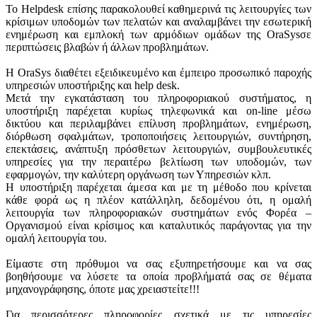
Το Helpdesk επίσης παρακολουθεί καθημερινά τις λειτουργίες των
κρίσιμων υποδομών των πελατών και αναλαμβάνει την εσωτερική
ενημέρωση και εμπλοκή των αρμόδιων ομάδων της OraSysσε
περιπτώσεις βλαβών ή άλλων προβλημάτων.
Η OraSys διαθέτει εξειδικευμένο και έμπειρο προσωπικό παροχής
υπηρεσιών υποστήριξης και help desk.
Μετά την εγκατάσταση του πληροφοριακού συστήματος, η
υποστήριξη παρέχεται κυρίως τηλεφωνικά και on-line μέσω
δικτύου και περιλαμβάνει επίλυση προβλημάτων, ενημέρωση,
διόρθωση σφαλμάτων, τροποποιήσεις λειτουργιών, συντήρηση,
επεκτάσεις, ανάπτυξη πρόσθετων λειτουργιών, συμβουλευτικές
υπηρεσίες για την περαιτέρω βελτίωση των υποδομών, των
εφαρμογών, την καλύτερη οργάνωση των Υπηρεσιών κλπ.
Η υποστήριξη παρέχεται άμεσα και με τη μέθοδο που κρίνεται
κάθε φορά ως η πλέον κατάλληλη, δεδομένου ότι, η ομαλή
λειτουργία των πληροφοριακών συστημάτων ενός Φορέα –
Οργανισμού είναι κρίσιμος και καταλυτικός παράγοντας για την
ομαλή λειτουργία του.
Είμαστε στη πρόθυμοι να σας εξυπηρετήσουμε και να σας
βοηθήσουμε να λύσετε τα οποία προβλήματά σας σε θέματα
μηχανογράφησης, όποτε μας χρειαστείτε!!!
Για περισσότερες πληροφορίες σχετικά με τις υπηρεσίες